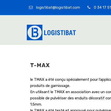
logistibat@logistibat.com
0 34 17 51
T-MAX
le TMAX a été conçu spécialement pour l’applica
produits de garnissage.
En utilisant le TMAX en association avec un com
possible de pulvériser des enduits décoratif co
1.5mm.
le TMAX a été testé et approuvé pour pulvériser